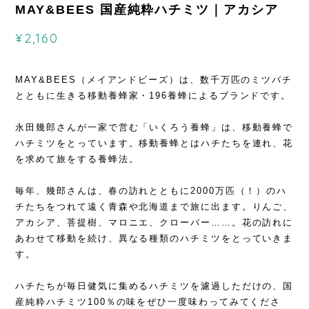
MAY&BEES 国産純粋ハチミツ｜アカシア
¥2,160
MAY&BEES（メイアンドビーズ）は、数千万匹のミツバチ
とともに生きる移動養蜂家・196養蜂によるブランドです。
永田幾郎さんが一家で営む「いくろう養蜂」は、移動養蜂で
ハチミツをとっています。移動養蜂とはハチたちを連れ、花
を求めて旅をする養蜂法。
毎年、幾郎さんは、春の訪れとともに2000万匹（！）のハ
チたちをつれて遠く青森や北海道まで旅に出ます。りんご、
アカシア、菩提樹、マロニエ、クローバー……。花の訪れに
あわせて移動を続け、異なる種類のハチミツをとっていきま
す。
ハチたちが毎日健気に集めるハチミツを濾過しただけの、国
産純粋ハチミツ100％の味をぜひ一度味わってみてくださ