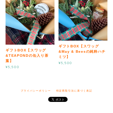
ギフトBOX【スワッグ
ギフトBOX【スワッグ
&May & Beesの純粋ハチ
&TEAPONDの缶入り茶
ミツ】
葉】
¥5,500
¥5,500
プライバシーポリシー
特定商取引法に基づく表記