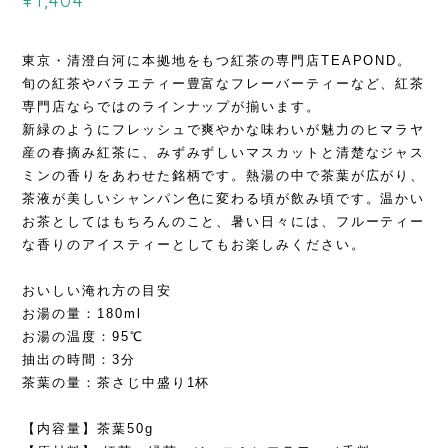
¥1,404
東京・清澄白河に本拠地をもつ紅茶の専門店TEAPOND。
旬の紅茶やバラエティー豊富なフレーバーティーなど、紅茶
専門店ならではのラインナップが揃います。
新緑のようにフレッシュで爽やかな味わいが魅力のヒマラヤ
産の春摘み紅茶に、みずみずしいマスカットと清楚なジャス
ミンの香りをあわせた銘柄です。熱湯の中で茶葉が広がり、
茶液が美しいシャンパン色に変わる頃が飲み頃です。温かい
お茶としてはもちろんのこと、暑い日々には、フルーティー
な香りのアイスティーとしてもお楽しみください。
おいしい淹れ方の目安
お湯の量：180ml
お湯の温度：95℃
抽出の時間：3分
茶葉の量：茶さじ中盛り1杯
【内容量】茶葉50g