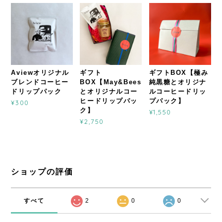
Aviewオリジナル
ギフト
ギフトBOX【極み
ブレンドコーヒー
BOX【May&Bees
純黒糖とオリジナ
ドリップパック
とオリジナルコー
ルコーヒードリッ
ヒードリップパッ
プパック】
¥300
ク】
¥1,550
¥2,750
ショップの評価
すべて
2
0
0